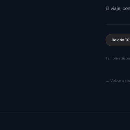
El viaje, c
Boletín T
También dispon
← Volver a tod