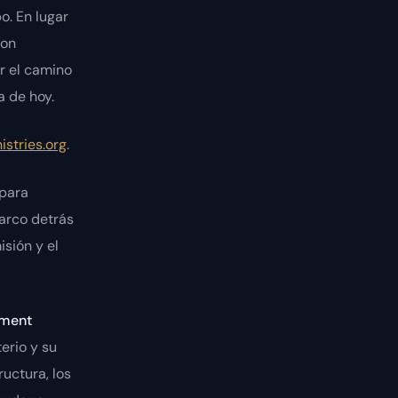
o. En lugar
ron
r el camino
a de hoy.
stries.org
.
 para
marco detrás
isión y el
wment
erio y su
uctura, los