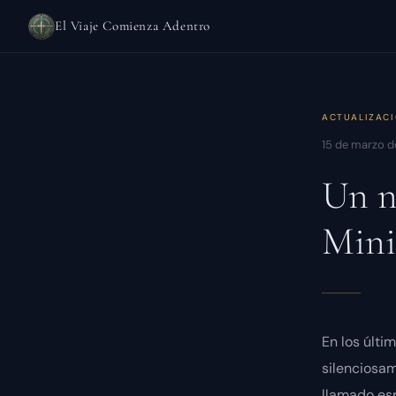
El Viaje Comienza Adentro
ACTUALIZAC
15 de marzo 
Un n
Mini
En los últi
silenciosa
llamado esp