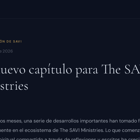
IÓN DE
SAVI
de 2026
uevo capítulo para The S
stries
mos meses, una serie de desarrollos importantes han tomado 
mente en el ecosistema de The SAVI Ministries. Lo que comen
iritual compartido a través de reflexiones y escritos ha crec