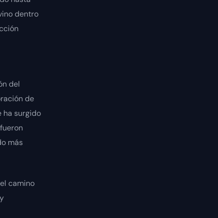
vino dentro
acción
ón del
loración de
e ha surgido
 fueron
ido más
del camino
 y