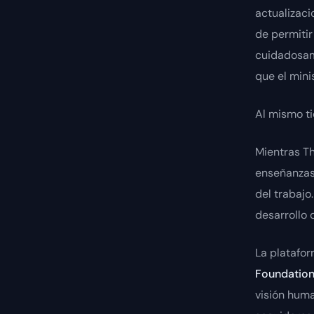
actualizaci
de permiti
cuidadosame
que el mini
Al mismo t
Mientras Th
enseñanzas 
del trabajo
desarrollo d
La platafor
Foundatio
visión huma