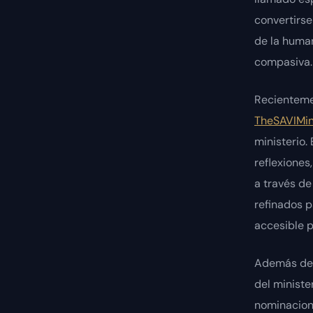
convertirse
de la human
compasiva.
Recienteme
TheSAVIMin
ministerio. 
reflexiones
a través de
refinados p
accesible p
Además del
del ministe
nominacion