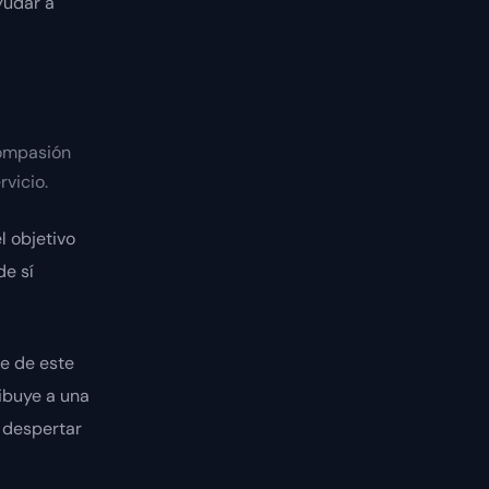
yudar a
compasión
rvicio.
l objetivo
de sí
e de este
ibuye a una
 despertar