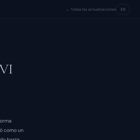
← Todas las actualizaciones
EN
AVI
forma
zó como un
ido hasta