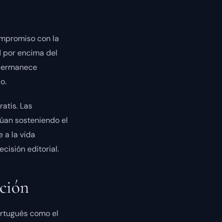
ompromiso con la
d por encima del
l permanece
o.
ratis. Las
núan sosteniendo el
 a la vida
cisión editorial.
ación
ortugués como el