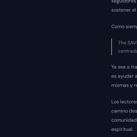
seguidores
sostener el
Como siemp
The SAVI
centrada 
Ya sea a tr
es ayudar a
mismas y re
Los lector
camino desd
comunidad c
espiritual.