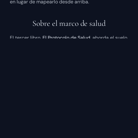
en lugar de mapearlo desde arriba.
Sobre el marco de salud
El tercer libro,
El Protocolo de Salud
, aborda el suelo
físico de la vida contemplativa. Su tesis central es
que el deterioro moderno de la energía y la vitalidad
no es la consecuencia inevitable de envejecer sino
el resultado predecible de vivir fuera de alineación
con la biología humana. El marco se nutre de los
patrones observados en poblaciones longevas (a
menudo llamadas Zonas Azules), la investigación
sobre salud metabólica e inflamación, la biología del
tiempo circadiano y el reconocimiento de la
tradición contemplativa de que el cuerpo no está
separado del trabajo.