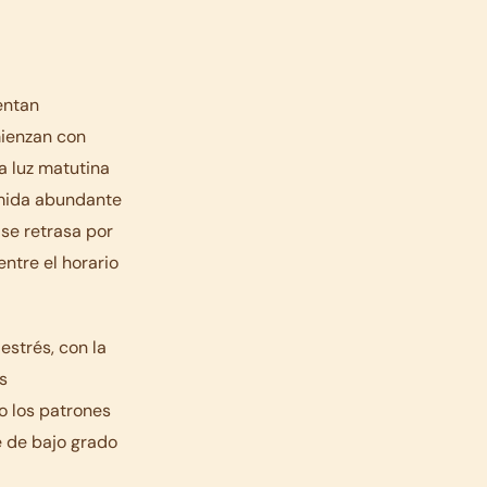
entan
mienzan con
la luz matutina
omida abundante
 se retrasa por
entre el horario
estrés, con la
s
o los patrones
 de bajo grado