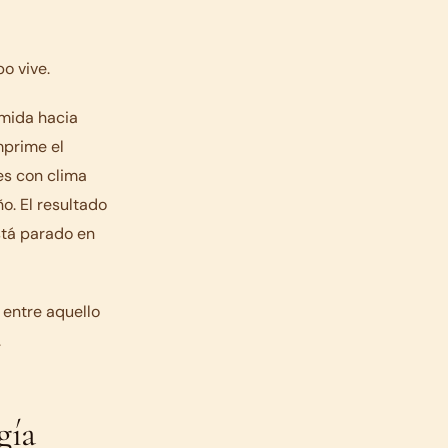
o vive.
omida hacia
mprime el
es con clima
o. El resultado
stá parado en
a entre aquello
.
gía