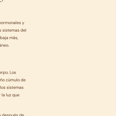
 hormonales y
os sistemas del
abaja más,
áneo.
erpo. Los
ueño cúmulo de
 los sistemas
 la luz que
ora después de