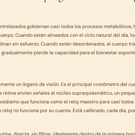
entrelazados gobiernan casi todos los procesos metabólicos,
cuerpo. Cuando están alineados con el ciclo natural del día, l
dinan sin esfuerzo. Cuando están desordenados, el cuerpo tr
 gradualmente pierde la capacidad para el bienestar espont
lamente un órgano de visión. Es el principal cronómetro del cu
a retina envían señales al núcleo supraquiasmático, un peq
ipotálamo que funciona como el reloj maestro para casi todos
 reloj no funciona por su cuenta. Está calibrado, cada día, por
utina, directa, sin filtrar, idealmente dentro de la primera h