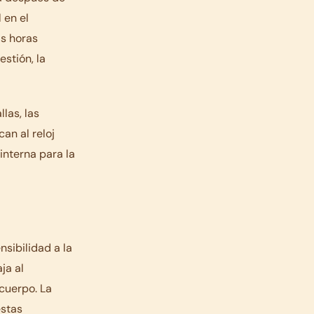
 en el
is horas
estión, la
llas, las
an al reloj
interna para la
sibilidad a la
ja al
cuerpo. La
estas