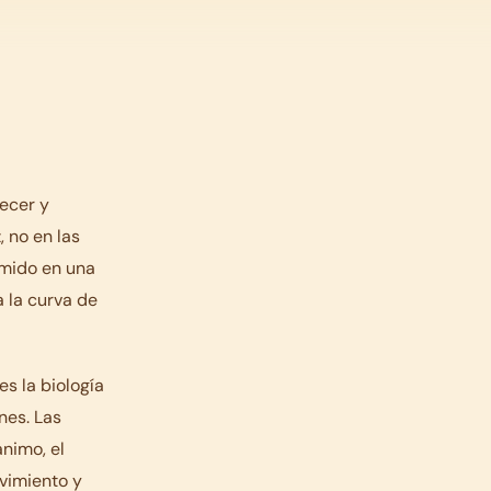
ecer y
, no en las
imido en una
a la curva de
es la biología
nes. Las
nimo, el
ovimiento y