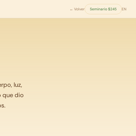
← Volver
Seminario $245
EN
rpo, luz,
o que dio
s.